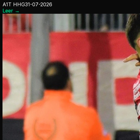
A1T HHG
31-07-2026
Leer
→