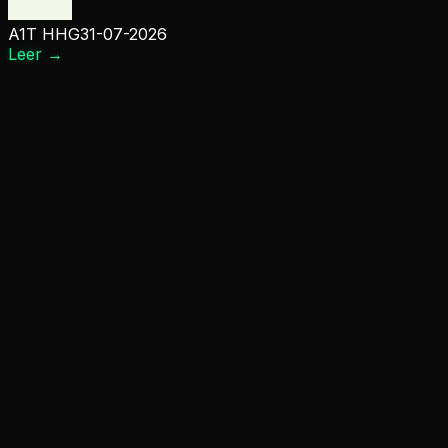
A1T HHG
31-07-2026
Leer
→