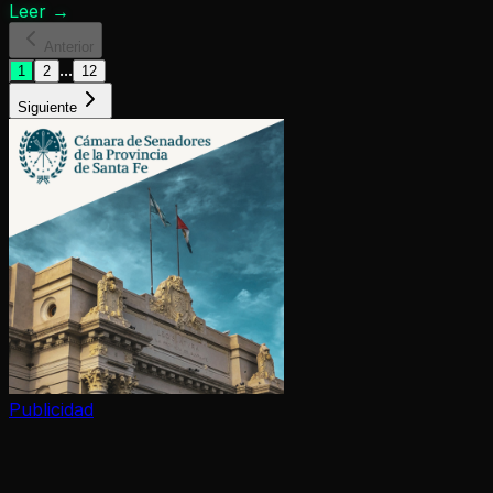
Leer
→
Anterior
...
1
2
12
Siguiente
Publicidad