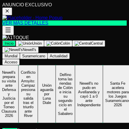
ANUNCIO EXCLUSIVO
VER MÁS DETALLES
Inicio
Unión
Colón
Central
Newell's
Mundial
Suramericano
Actualidad
Acceso
Newell's
Conflicto
Delfino
prepara
en
toma las
su visita
Arroyito:
riendas
Newell's no
Santa Fe
ante
Campaz
Unión
de Colón
pudo en
acelera
Defensa
presiona
aguarda
e inicia
Avellaneda y
motores para
y
su
por
su
cayó 1 a 0
los Juegos
Justicia
salida
Luna
segundo
ante
Suramericano
por el
tras el
Diale
ciclo en
Independiente
2026
Torneo
triunfo
el
Clausura
ante
Sabalero
2026
River