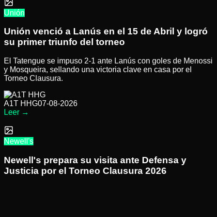
Unión
Unión venció a Lanús en el 15 de Abril y logró
su primer triunfo del torneo
El Tatengue se impuso 2-1 ante Lanús con goles de Menossi
y Mosqueira, sellando una victoria clave en casa por el
Torneo Clausura.
A1T HHG
07-08-2026
Leer
→
Newell's
Newell's prepara su visita ante Defensa y
Justicia por el Torneo Clausura 2026
Tras el reciente choque ante Boca, la Lepra ya tiene la mira
puesta en el duelo frente al Halcón de Varela por la cuarta
fecha del campeonato.