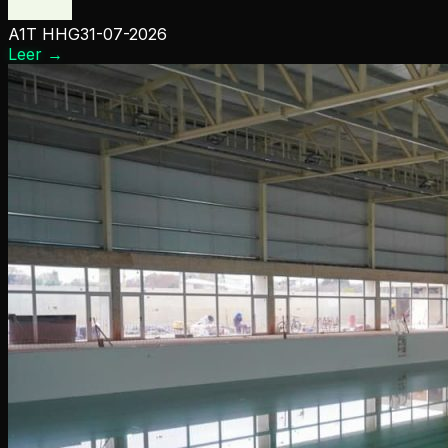
A1T HHG
31-07-2026
Leer
→