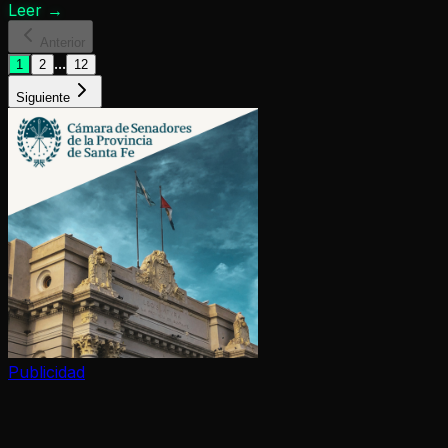
Leer
→
Anterior
...
1
2
12
Siguiente
Publicidad