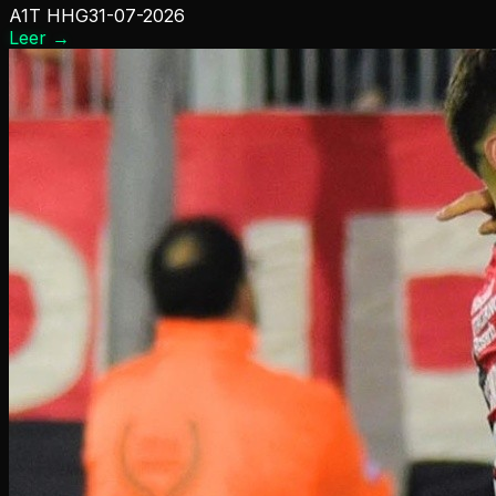
A1T HHG
31-07-2026
Leer
→