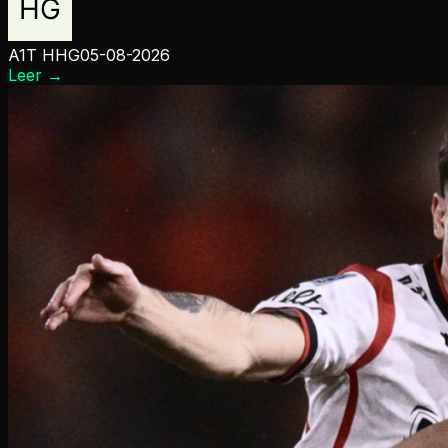
A1T HHG
05-08-2026
Leer
→