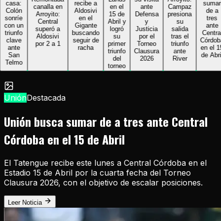
asa:
recibe a
sumar
canalla en
en el
ante
Campaz
olón
Aldosivi
de a
Arroyito:
15 de
Defensa
presiona
onríe
en el
tres
Central
Abril y
y
su
on un
Gigante
ante
superó a
logró
Justicia
salida
riunfo
buscando
Central
Aldosivi
su
por el
tras el
lave
seguir de
Córdoba
por 2 a 1
primer
Torneo
triunfo
ante
racha
en el 15
triunfo
Clausura
ante
San
de Abril
del
2026
River
elmo
torneo
Unión
Destacada
Unión busca sumar de a tres ante Central
Córdoba en el 15 de Abril
El Tatengue recibe este lunes a Central Córdoba en el
Estadio 15 de Abril por la cuarta fecha del Torneo
Clausura 2026, con el objetivo de escalar posiciones.
Leer Noticia