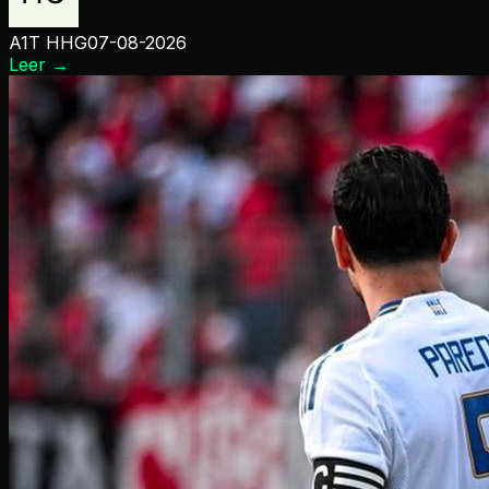
A1T HHG
07-08-2026
Leer
→