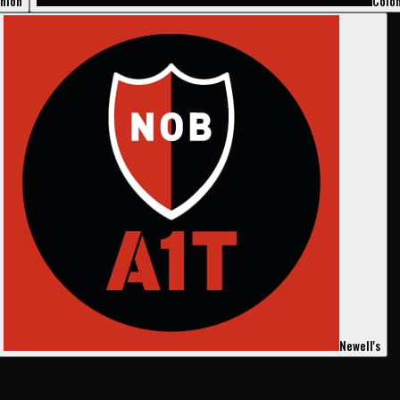
nión
Coló
Newell's