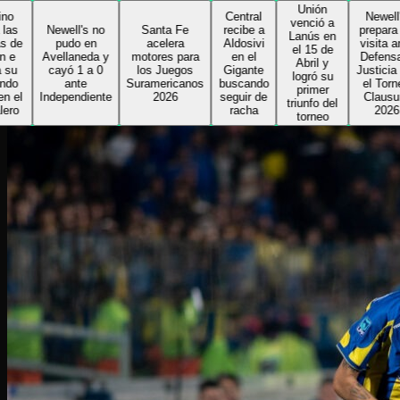
Unión
C
Central
Newell's
venció a
Newell's no
Santa Fe
recibe a
prepara su
Lanús en
A
pudo en
acelera
Aldosivi
visita ante
el 15 de
Avellaneda y
motores para
en el
Defensa y
Abril y
p
cayó 1 a 0
los Juegos
Gigante
Justicia por
logró su
s
ante
Suramericanos
buscando
el Torneo
primer
ndependiente
2026
seguir de
Clausura
triunfo del
tr
racha
2026
torneo