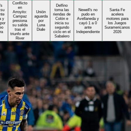
onflicto
Delfino
en
toma las
Newell's no
Santa Fe
rroyito:
Unión
riendas de
pudo en
acelera
Campaz
aguarda
Colón e
Avellaneda y
motores para
resiona
por
inicia su
cayó 1 a 0
los Juegos
u salida
Luna
segundo
ante
Suramericanos
tras el
Diale
ciclo en el
Independiente
2026
iunfo ante
Sabalero
River