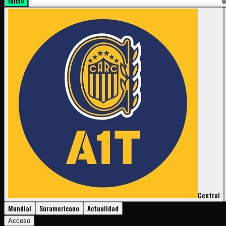
Inicio
U
Central
Mundial
Suramericano
Actualidad
Acceso