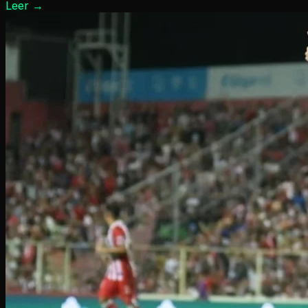
Leer
→