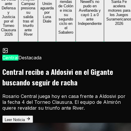
riendas
Newell's no
Santa Fe
ante
Campaz
Unión
de Colón
pudo en
acelera
efensa
presiona
aguarda
e inicia
Avellaneda y
motores para
y
su
por
su
cayó 1 a 0
los Juegos
usticia
salida
Luna
segundo
ante
Suramericanos
por el
tras el
Diale
ciclo en
Independiente
2026
orneo
triunfo
el
ausura
ante
Sabalero
2026
River
Central
Destacada
Central recibe a Aldosivi en el Gigante
buscando seguir de racha
Rosario Central juega hoy en casa frente a Aldosivi por
la fecha 4 del Torneo Clausura. El equipo de Almirón
quiere revalidar su triunfo ante River.
Leer Noticia