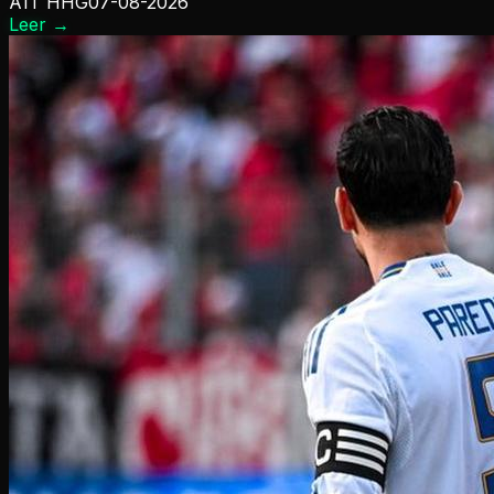
A1T HHG
07-08-2026
Leer
→