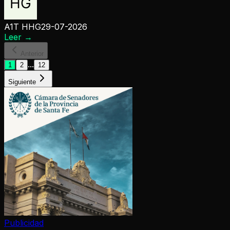
A1T HHG
29-07-2026
Leer
→
Anterior
...
1
2
12
Siguiente
Publicidad