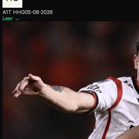
A1T HHG
05-08-2026
Leer
→