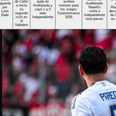
de Colón
pudo en
acelera
arda
Avellaneda:
ant
e inicia
Avellaneda y
motores para
or
Newell's
Racing
su
cayó 1 a 0
los Juegos
una
visita a
descon
segundo
ante
Suramericanos
ale
Independiente
de la 
ciclo en
Independiente
2026
este jueves
es no
el
Sabalero