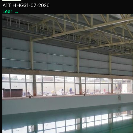
A1T HHG
31-07-2026
Leer
→