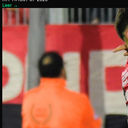
Leer
→