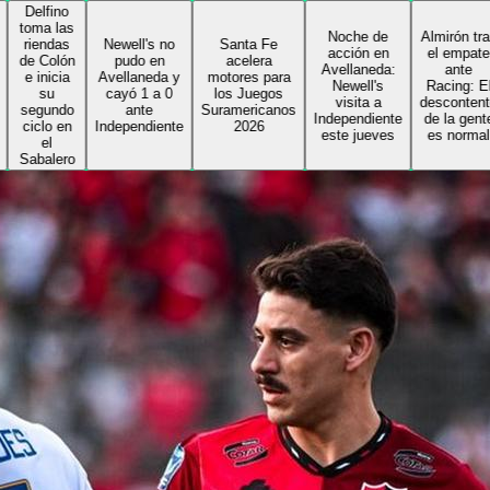
ino
las
Noche de
Almirón tras
das
Newell's no
Santa Fe
acción en
el empate
lón
pudo en
acelera
Avellaneda:
ante
cia
Avellaneda y
motores para
Newell's
Racing: El
cayó 1 a 0
los Juegos
visita a
descontento
ndo
ante
Suramericanos
Independiente
de la gente
 en
Independiente
2026
este jueves
es normal
ero