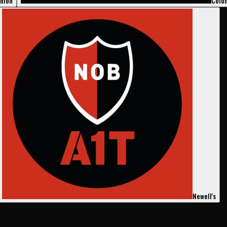
nión
Coló
Newell's