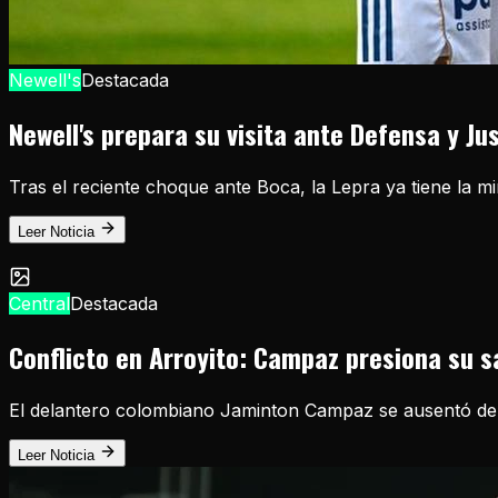
Newell's
Destacada
Newell's prepara su visita ante Defensa y Ju
Tras el reciente choque ante Boca, la Lepra ya tiene la m
Leer Noticia
Central
Destacada
Conflicto en Arroyito: Campaz presiona su sa
El delantero colombiano Jaminton Campaz se ausentó del e
Leer Noticia