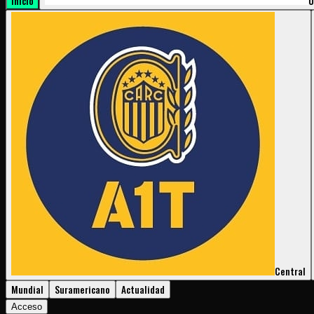
Inicio
U
Central
Mundial
Suramericano
Actualidad
Acceso