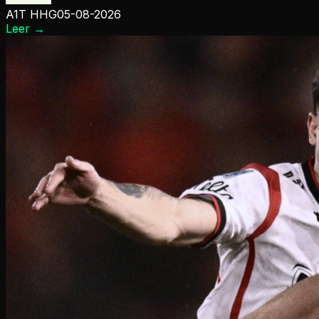
A1T HHG
05-08-2026
Leer
→