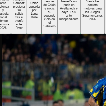
riendas
Newell's no
Santa Fe
re
e
Campaz
Unión
de Colón
pudo en
acelera
Al
nsa
presiona
aguarda
e inicia
Avellaneda y
motores para
su
por
su
cayó 1 a 0
los Juegos
Gi
cia
salida
Luna
segundo
ante
Suramericanos
bu
el
tras el
Diale
ciclo en
Independiente
2026
se
eo
triunfo
el
r
ura
ante
Sabalero
6
River