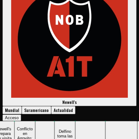
Newell's
Mundial
Suramericano
Actualidad
Acceso
l's
Conflicto
Delfino
ara
en
toma las
C
ita
Arroyito: