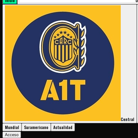
Inicio
U
Central
Mundial
Suramericano
Actualidad
Acceso