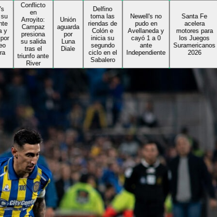
onflicto
Delfino
en
toma las
Newell's no
Santa Fe
rroyito:
Unión
riendas de
pudo en
acelera
Campaz
aguarda
Colón e
Avellaneda y
motores para
resiona
por
inicia su
cayó 1 a 0
los Juegos
u salida
Luna
segundo
ante
Suramericanos
tras el
Diale
ciclo en el
Independiente
2026
iunfo ante
Sabalero
River