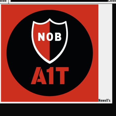
nión
Coló
Newell's