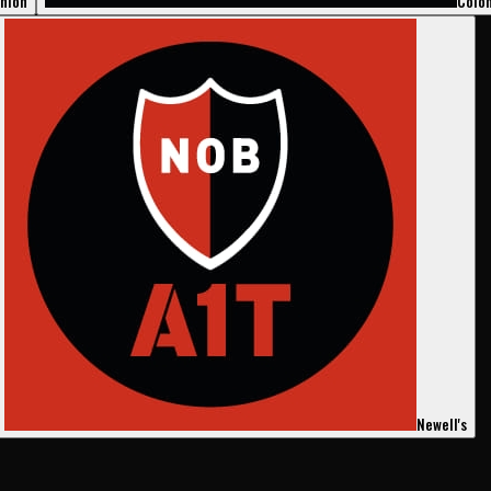
nión
Coló
Newell's