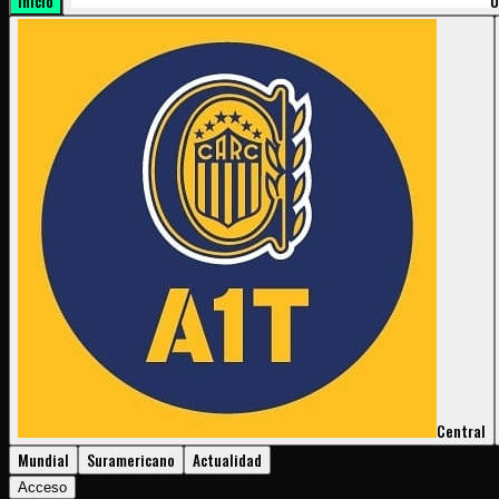
Inicio
U
Central
Mundial
Suramericano
Actualidad
Acceso