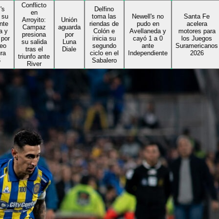
onflicto
Delfino
en
toma las
Newell's no
Santa Fe
rroyito:
Unión
riendas de
pudo en
acelera
ampaz
aguarda
Colón e
Avellaneda y
motores para
resiona
por
inicia su
cayó 1 a 0
los Juegos
u salida
Luna
segundo
ante
Suramericanos
tras el
Diale
ciclo en el
Independiente
2026
unfo ante
Sabalero
River