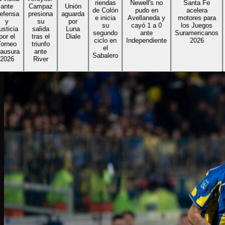
riendas
Newell's no
Santa Fe
r
te
Campaz
Unión
de Colón
pudo en
acelera
A
ensa
presiona
aguarda
e inicia
Avellaneda y
motores para
y
su
por
su
cayó 1 a 0
los Juegos
G
icia
salida
Luna
segundo
ante
Suramericanos
b
 el
tras el
Diale
ciclo en
Independiente
2026
se
neo
triunfo
el
sura
ante
Sabalero
26
River