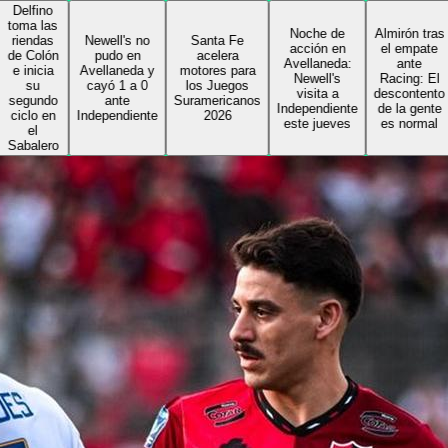
ino
las
Noche de
Almirón tras
das
Newell's no
Santa Fe
acción en
el empate
lón
pudo en
acelera
Avellaneda:
ante
cia
Avellaneda y
motores para
Newell's
Racing: El
u
cayó 1 a 0
los Juegos
visita a
descontento
ndo
ante
Suramericanos
Independiente
de la gente
 en
Independiente
2026
este jueves
es normal
ero