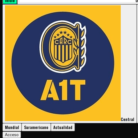
Inicio
U
Central
Mundial
Suramericano
Actualidad
Acceso