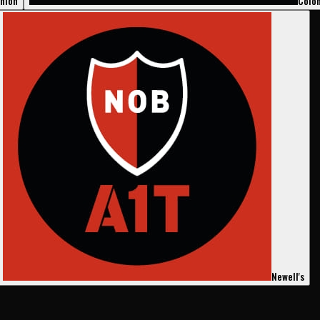
nión
Coló
Newell's