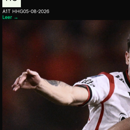
A1T HHG
05-08-2026
Leer
→