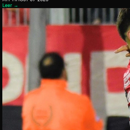
Leer
→