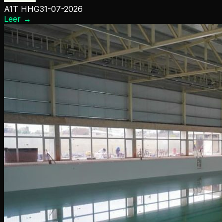
A1T HHG
31-07-2026
Leer
→