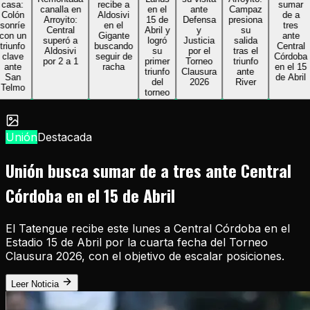
sa:
recibe a
sumar
canalla en
en el
ante
Campaz
lón
Aldosivi
de a
Arroyito:
15 de
Defensa
presiona
nríe
en el
tres
Central
Abril y
y
su
n un
Gigante
ante
superó a
logró
Justicia
salida
unfo
buscando
Central
Aldosivi
su
por el
tras el
ave
seguir de
Córdoba
por 2 a 1
primer
Torneo
triunfo
nte
racha
en el 15
triunfo
Clausura
ante
an
de Abril
del
2026
River
lmo
torneo
Unión
Destacada
Unión busca sumar de a tres ante Central
Córdoba en el 15 de Abril
El Tatengue recibe este lunes a Central Córdoba en el
Estadio 15 de Abril por la cuarta fecha del Torneo
Clausura 2026, con el objetivo de escalar posiciones.
Leer Noticia