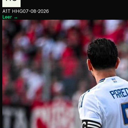
A1T HHG
07-08-2026
Leer
→