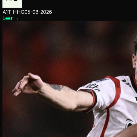
A1T HHG
05-08-2026
Leer
→