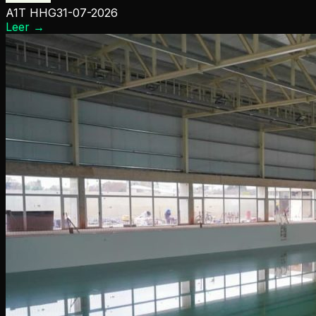
A1T HHG
31-07-2026
Leer
→