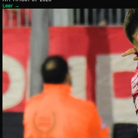
Leer
→