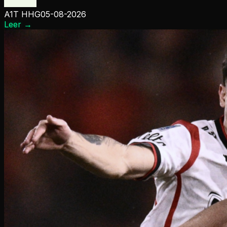
A1T HHG
05-08-2026
Leer
→