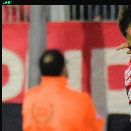
Leer
→