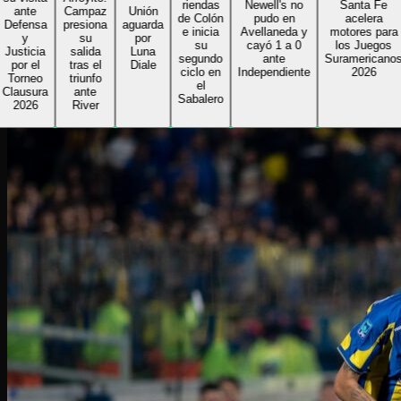
riendas
Newell's no
Santa Fe
ante
Campaz
Unión
de Colón
pudo en
acelera
fensa
presiona
aguarda
e inicia
Avellaneda y
motores para
y
su
por
su
cayó 1 a 0
los Juegos
sticia
salida
Luna
segundo
ante
Suramericanos
or el
tras el
Diale
ciclo en
Independiente
2026
orneo
triunfo
el
ausura
ante
Sabalero
2026
River