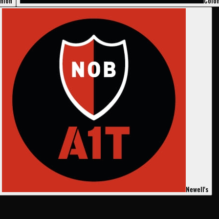
nión
Coló
Newell's