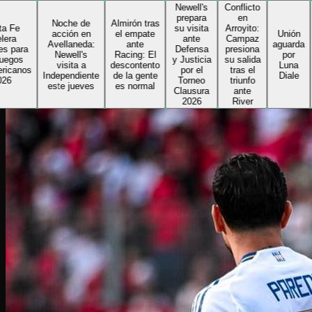
Newell's
Conflicto
Delfin
prepara
en
toma l
Noche de
Almirón tras
su visita
Arroyito:
rienda
acción en
el empate
Unión
ante
Campaz
de Col
Avellaneda:
ante
aguarda
Defensa
presiona
e inic
Newell's
Racing: El
por
y Justicia
su salida
su
visita a
descontento
Luna
por el
tras el
segun
Independiente
de la gente
Diale
Torneo
triunfo
ciclo 
este jueves
es normal
Clausura
ante
el
2026
River
Sabale