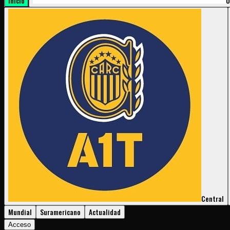
Inicio
U
Central
Mundial
Suramericano
Actualidad
Acceso