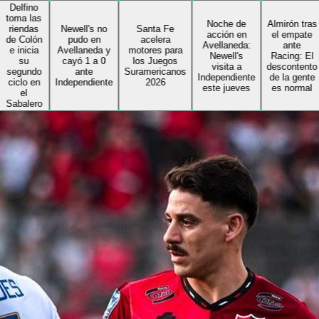
o
as
Noche de
Almirón tras
s
Newell's no
Santa Fe
acción en
el empate
ón
pudo en
acelera
Avellaneda:
ante
ia
Avellaneda y
motores para
Newell's
Racing: El
cayó 1 a 0
los Juegos
visita a
descontento
do
ante
Suramericanos
Independiente
de la gente
en
Independiente
2026
este jueves
es normal
ro