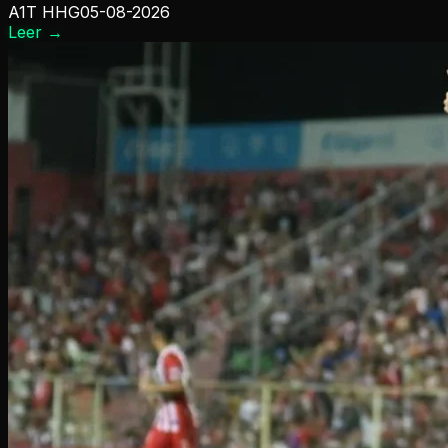
A1T HHG
05-08-2026
Leer
→