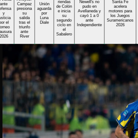
riendas
Newell's no
Santa Fe
re
e
Campaz
Unión
de Colón
pudo en
acelera
Al
nsa
presiona
aguarda
e inicia
Avellaneda y
motores para
su
por
su
cayó 1 a 0
los Juegos
Gi
cia
salida
Luna
segundo
ante
Suramericanos
bu
el
tras el
Diale
ciclo en
Independiente
2026
se
eo
triunfo
el
r
ura
ante
Sabalero
6
River