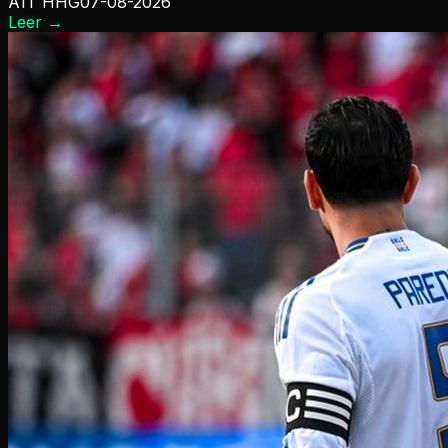
A1T HHG
07-08-2026
Leer
→