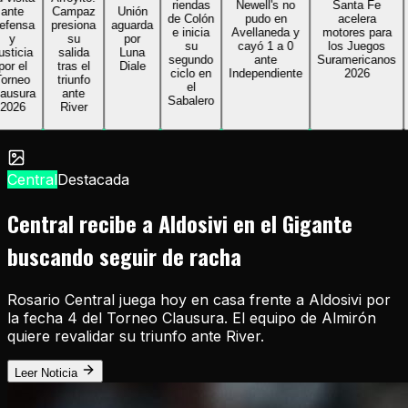
riendas
Newell's no
Santa Fe
re
e
Campaz
Unión
de Colón
pudo en
acelera
Al
nsa
presiona
aguarda
e inicia
Avellaneda y
motores para
su
por
su
cayó 1 a 0
los Juegos
G
cia
salida
Luna
segundo
ante
Suramericanos
bu
el
tras el
Diale
ciclo en
Independiente
2026
se
eo
triunfo
el
ura
ante
Sabalero
26
River
Central
Destacada
Central recibe a Aldosivi en el Gigante
buscando seguir de racha
Rosario Central juega hoy en casa frente a Aldosivi por
la fecha 4 del Torneo Clausura. El equipo de Almirón
quiere revalidar su triunfo ante River.
Leer Noticia