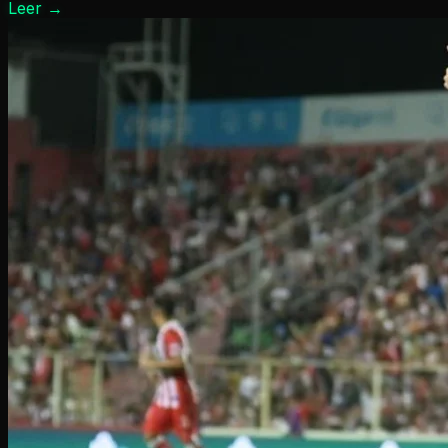
Leer
→