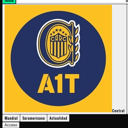
Inicio
U
Central
Mundial
Suramericano
Actualidad
Acceso