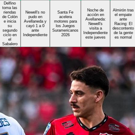
o
as
Noche de
Almirón tras
s
Newell's no
Santa Fe
acción en
el empate
ón
pudo en
acelera
Avellaneda:
ante
a
Avellaneda y
motores para
Newell's
Racing: El
cayó 1 a 0
los Juegos
visita a
descontento
do
ante
Suramericanos
Independiente
de la gente
en
Independiente
2026
este jueves
es normal
ro