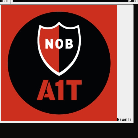
nión
Coló
Newell's