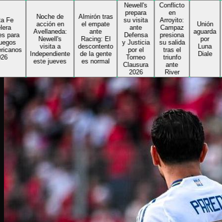
Newell's
Conflicto
Delfin
prepara
en
toma l
Noche de
Almirón tras
su visita
Arroyito:
rienda
acción en
el empate
Unión
ante
Campaz
de Col
Avellaneda:
ante
aguarda
Defensa
presiona
e inici
Newell's
Racing: El
por
y Justicia
su salida
su
visita a
descontento
Luna
por el
tras el
segun
Independiente
de la gente
Diale
Torneo
triunfo
ciclo 
este jueves
es normal
Clausura
ante
el
2026
River
Sabale