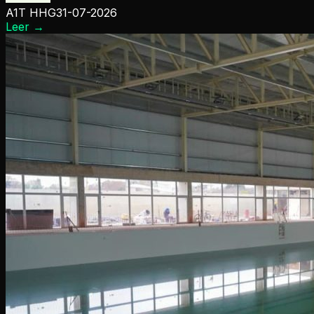
A1T HHG
31-07-2026
Leer
→