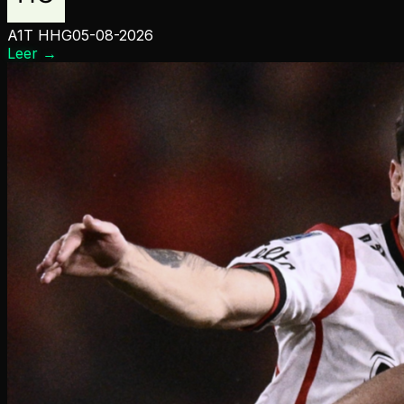
A1T HHG
05-08-2026
Leer
→