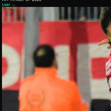
Leer
→