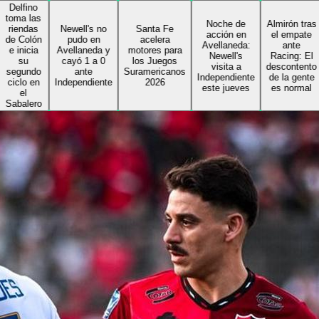
o
as
Noche de
Almirón tras
as
Newell's no
Santa Fe
acción en
el empate
ón
pudo en
acelera
Avellaneda:
ante
ia
Avellaneda y
motores para
Newell's
Racing: El
cayó 1 a 0
los Juegos
visita a
descontento
do
ante
Suramericanos
Independiente
de la gente
en
Independiente
2026
este jueves
es normal
ro