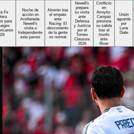
Newell's
Conflicto
Delfin
prepara
en
toma l
Noche de
Almirón tras
su visita
Arroyito:
riend
acción en
el empate
Unión
ante
Campaz
de Col
Avellaneda:
ante
aguarda
Defensa
presiona
e inic
Newell's
Racing: El
por
y Justicia
su salida
su
visita a
descontento
Luna
por el
tras el
segun
Independiente
de la gente
Diale
Torneo
triunfo
ciclo 
este jueves
es normal
Clausura
ante
el
2026
River
Sabale