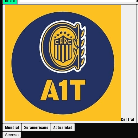
Inicio
U
Central
Mundial
Suramericano
Actualidad
Acceso