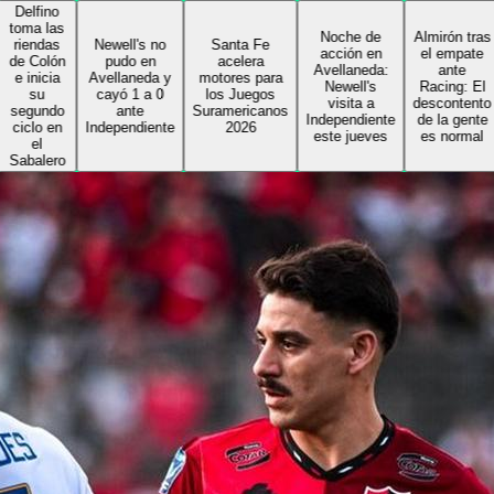
no
as
Noche de
Almirón tras
as
Newell's no
Santa Fe
acción en
el empate
ón
pudo en
acelera
Avellaneda:
ante
ia
Avellaneda y
motores para
Newell's
Racing: El
cayó 1 a 0
los Juegos
visita a
descontento
do
ante
Suramericanos
Independiente
de la gente
en
Independiente
2026
este jueves
es normal
ro