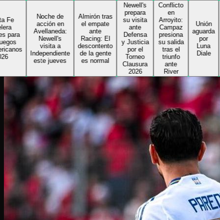
Newell's
Conflicto
Delfi
prepara
en
toma l
Noche de
Almirón tras
su visita
Arroyito:
riend
acción en
el empate
Unión
ante
Campaz
de Col
Avellaneda:
ante
aguarda
Defensa
presiona
e inic
Newell's
Racing: El
por
y Justicia
su salida
su
visita a
descontento
Luna
por el
tras el
segun
Independiente
de la gente
Diale
Torneo
triunfo
ciclo 
este jueves
es normal
Clausura
ante
el
2026
River
Sabale