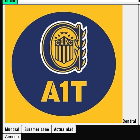
Inicio
U
Central
Mundial
Suramericano
Actualidad
Acceso