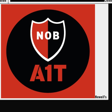
nión
Coló
Newell's