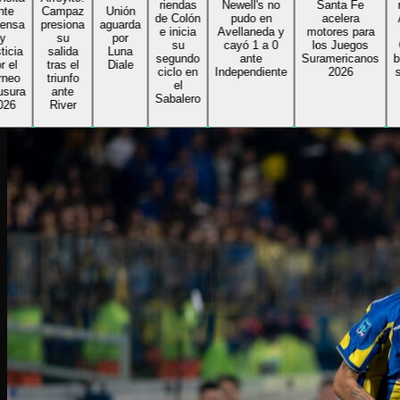
riendas
Newell's no
Santa Fe
rec
Campaz
Unión
de Colón
pudo en
acelera
Ald
sa
presiona
aguarda
e inicia
Avellaneda y
motores para
en
su
por
su
cayó 1 a 0
los Juegos
Gig
a
salida
Luna
segundo
ante
Suramericanos
bus
tras el
Diale
ciclo en
Independiente
2026
segu
o
triunfo
el
ra
ra
ante
Sabalero
River