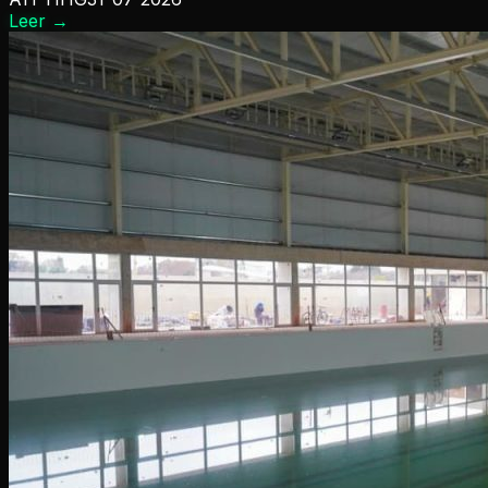
Leer
→