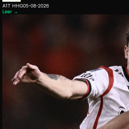
A1T HHG
05-08-2026
Leer
→