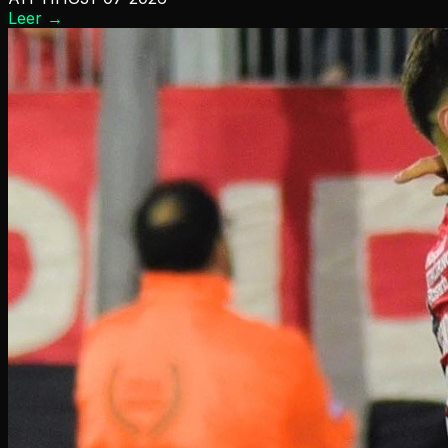
Leer
→