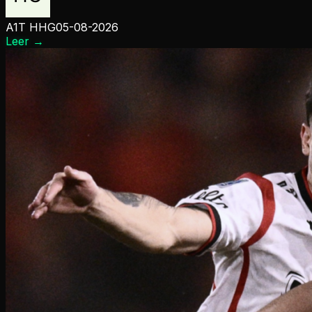
A1T HHG
05-08-2026
Leer
→