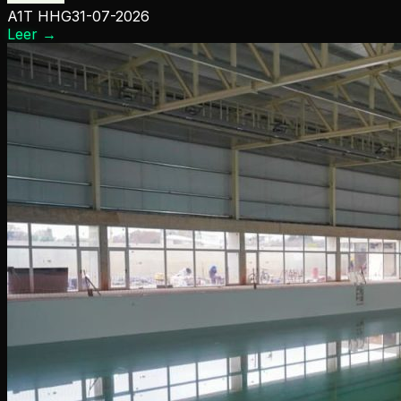
A1T HHG
31-07-2026
Leer
→