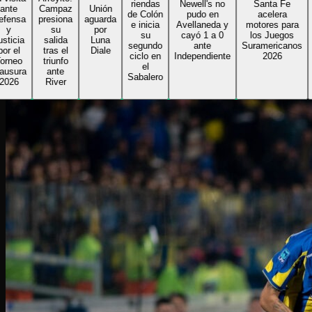
riendas
Newell's no
Santa Fe
re
e
Campaz
Unión
de Colón
pudo en
acelera
Al
nsa
presiona
aguarda
e inicia
Avellaneda y
motores para
su
por
su
cayó 1 a 0
los Juegos
Gi
cia
salida
Luna
segundo
ante
Suramericanos
bu
el
tras el
Diale
ciclo en
Independiente
2026
se
eo
triunfo
el
r
ura
ante
Sabalero
6
River