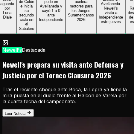
de Colón
pudo en
acelera
uarda
Avellaneda:
an
e inicia
Avellaneda y
motores para
por
Newell's
Racin
su
cayó 1 a 0
los Juegos
Luna
visita a
desco
segundo
ante
Suramericanos
iale
Independiente
de la
ciclo en
Independiente
2026
este jueves
es n
el
Sabalero
Newell's
Destacada
Newell's prepara su visita ante Defensa y
Justicia por el Torneo Clausura 2026
Tras el reciente choque ante Boca, la Lepra ya tiene la
mira puesta en el duelo frente al Halcón de Varela por
la cuarta fecha del campeonato.
Leer Noticia