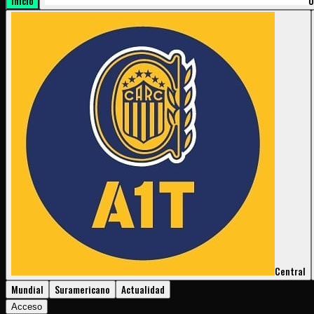
Inicio
U
Central
Mundial
Suramericano
Actualidad
Acceso