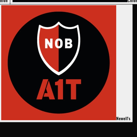
nión
Coló
Newell's