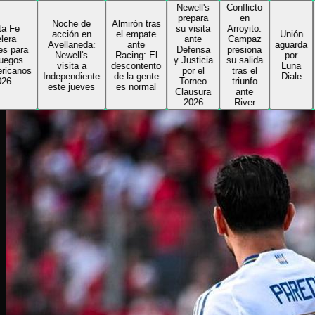
Newell's
Conflicto
Delfi
prepara
en
toma l
Noche de
Almirón tras
su visita
Arroyito:
riend
acción en
el empate
Unión
ante
Campaz
de Col
Avellaneda:
ante
aguarda
Defensa
presiona
e inic
Newell's
Racing: El
por
y Justicia
su salida
su
visita a
descontento
Luna
por el
tras el
segun
Independiente
de la gente
Diale
Torneo
triunfo
ciclo 
este jueves
es normal
Clausura
ante
el
2026
River
Sabale