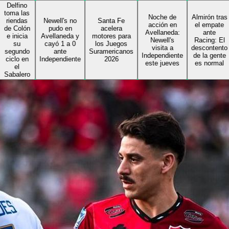
no
as
Noche de
Almirón tras
as
Newell's no
Santa Fe
acción en
el empate
ón
pudo en
acelera
Avellaneda:
ante
ia
Avellaneda y
motores para
Newell's
Racing: El
cayó 1 a 0
los Juegos
visita a
descontento
do
ante
Suramericanos
Independiente
de la gente
en
Independiente
2026
este jueves
es normal
ro