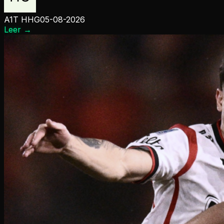
A1T HHG
05-08-2026
Leer
→