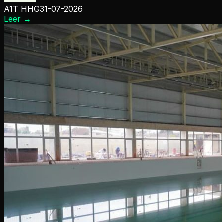
A1T HHG
31-07-2026
Leer
→