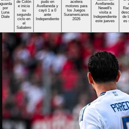
de Colón
pudo en
acelera
arda
Avellaneda:
ant
e inicia
Avellaneda y
motores para
or
Newell's
Racing
su
cayó 1 a 0
los Juegos
una
visita a
descon
segundo
ante
Suramericanos
ale
Independiente
de la 
ciclo en
Independiente
2026
este jueves
es no
el
Sabalero