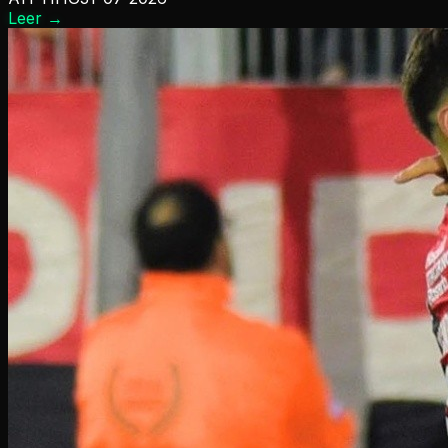
Leer
→