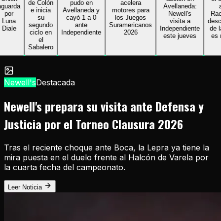
de Colón
pudo en
acelera
arda
Avellaneda:
ant
e inicia
Avellaneda y
motores para
or
Newell's
Racing
su
cayó 1 a 0
los Juegos
una
visita a
descon
segundo
ante
Suramericanos
ale
Independiente
de la 
ciclo en
Independiente
2026
este jueves
es no
el
Sabalero
Newell's
Destacada
Newell's prepara su visita ante Defensa y
Justicia por el Torneo Clausura 2026
Tras el reciente choque ante Boca, la Lepra ya tiene la
mira puesta en el duelo frente al Halcón de Varela por
la cuarta fecha del campeonato.
Leer Noticia