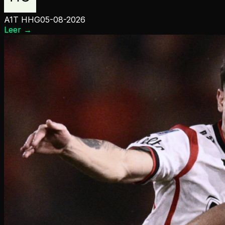
A1T HHG
05-08-2026
Leer
→