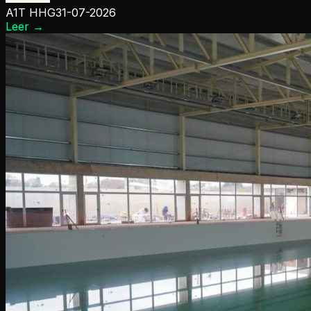
A1T HHG
31-07-2026
Leer
→