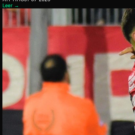
Leer
→