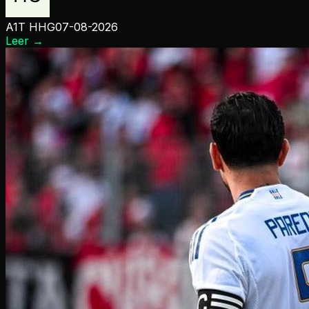
A1T HHG
07-08-2026
Leer
→