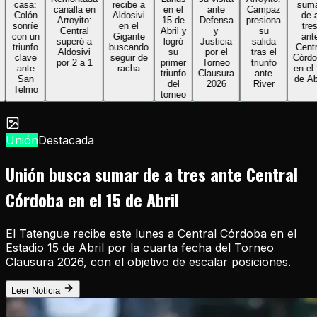
casa:
recibe a
sumar
canalla en
en el
ante
Campaz
Colón
Aldosivi
de a
Arroyito:
15 de
Defensa
presiona
sonríe
en el
tres
Central
Abril y
y
su
con un
Gigante
ante
superó a
logró
Justicia
salida
triunfo
buscando
Central
Aldosivi
su
por el
tras el
clave
seguir de
Córdoba
por 2 a 1
primer
Torneo
triunfo
ante
racha
en el 15
triunfo
Clausura
ante
San
de Abril
del
2026
River
Telmo
torneo
Unión
Destacada
Unión busca sumar de a tres ante Central
Córdoba en el 15 de Abril
El Tatengue recibe este lunes a Central Córdoba en el
Estadio 15 de Abril por la cuarta fecha del Torneo
Clausura 2026, con el objetivo de escalar posiciones.
Leer Noticia