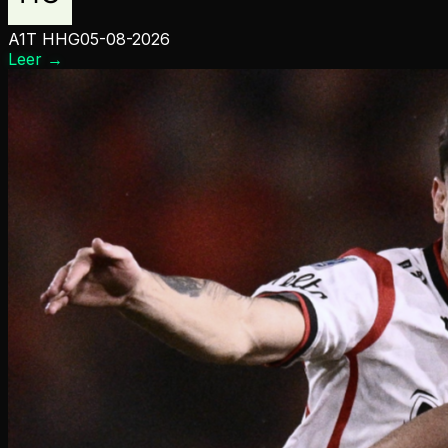
A1T HHG
05-08-2026
Leer
→