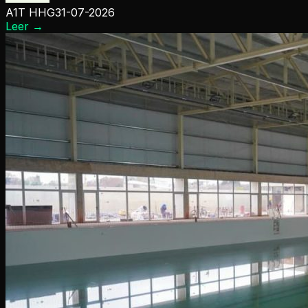
A1T HHG
31-07-2026
Leer
→