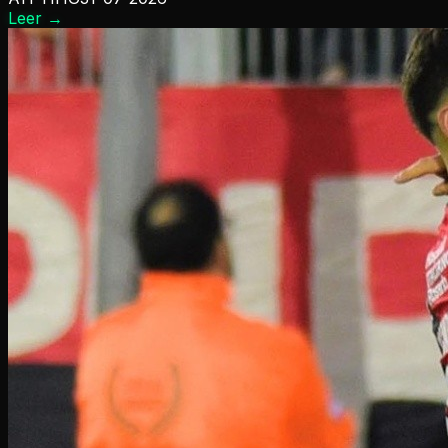
Leer
→