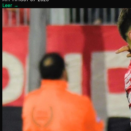
Leer
→