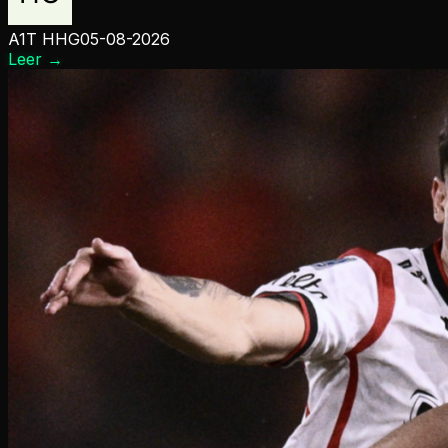
A1T HHG
05-08-2026
Leer
→