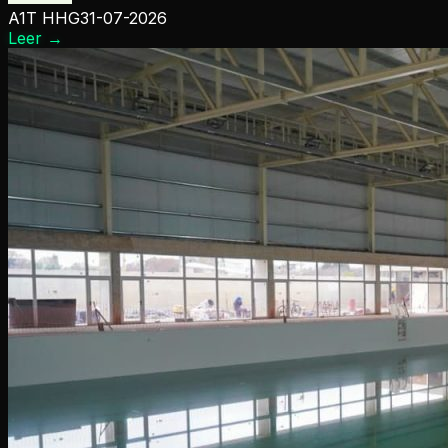
A1T HHG
31-07-2026
Leer
→