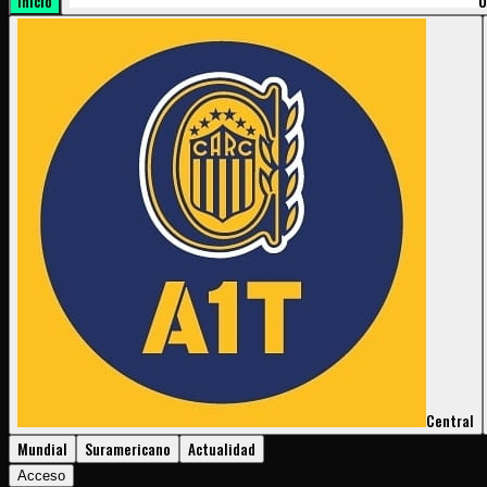
Inicio
U
Central
Mundial
Suramericano
Actualidad
Acceso