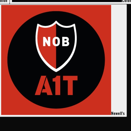
nión
Coló
Newell's