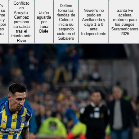
onflicto
Delfino
en
toma las
Newell's no
Santa Fe
rroyito:
Unión
riendas de
pudo en
acelera
Campaz
aguarda
Colón e
Avellaneda y
motores para
resiona
por
inicia su
cayó 1 a 0
los Juegos
u salida
Luna
segundo
ante
Suramericanos
tras el
Diale
ciclo en el
Independiente
2026
iunfo ante
Sabalero
River