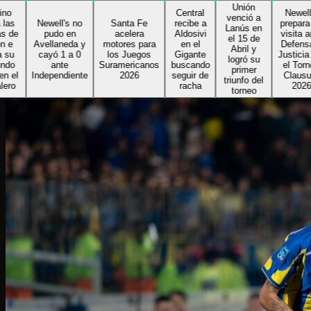
Unión
C
Central
Newell's
venció a
Newell's no
Santa Fe
recibe a
prepara su
Lanús en
A
pudo en
acelera
Aldosivi
visita ante
el 15 de
Avellaneda y
motores para
en el
Defensa y
Abril y
p
cayó 1 a 0
los Juegos
Gigante
Justicia por
logró su
s
ante
Suramericanos
buscando
el Torneo
primer
ndependiente
2026
seguir de
Clausura
triunfo del
tr
racha
2026
torneo