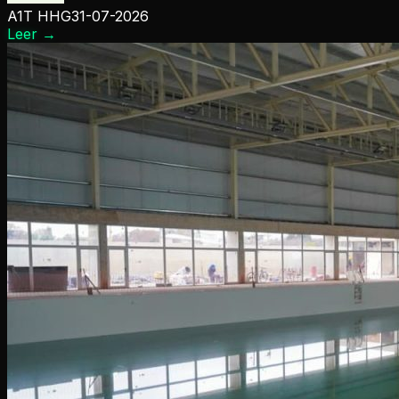
A1T HHG
31-07-2026
Leer
→