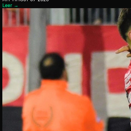
Leer
→