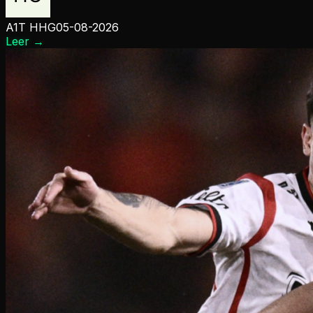
A1T HHG
05-08-2026
Leer
→