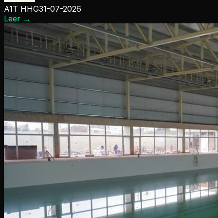
A1T HHG
31-07-2026
Leer
→