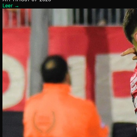
Leer
→