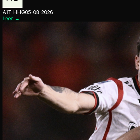
A1T HHG
05-08-2026
Leer
→