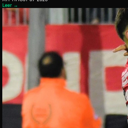
Leer
→