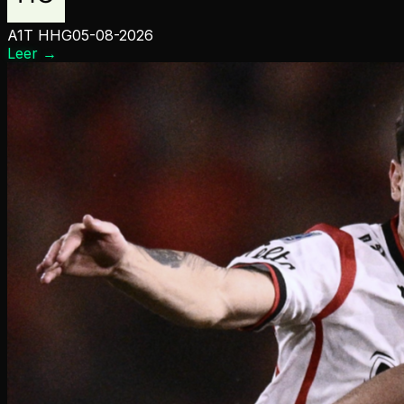
A1T HHG
05-08-2026
Leer
→