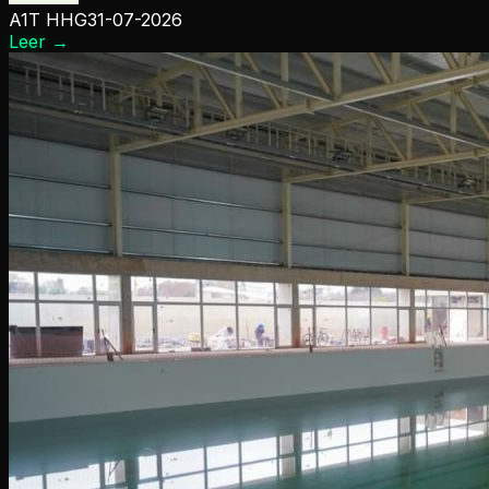
A1T HHG
31-07-2026
Leer
→