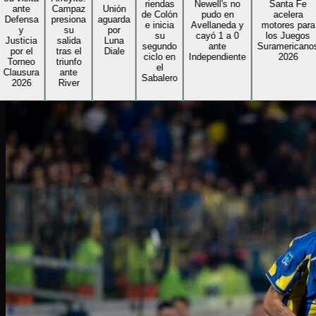
riendas
Newell's no
Santa Fe
ante
Campaz
Unión
de Colón
pudo en
acelera
efensa
presiona
aguarda
e inicia
Avellaneda y
motores para
y
su
por
su
cayó 1 a 0
los Juegos
usticia
salida
Luna
segundo
ante
Suramericanos
por el
tras el
Diale
ciclo en
Independiente
2026
Torneo
triunfo
el
lausura
ante
Sabalero
2026
River