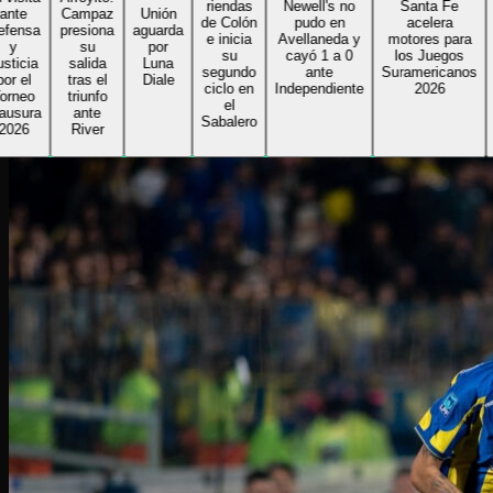
riendas
Newell's no
Santa Fe
re
e
Campaz
Unión
de Colón
pudo en
acelera
Al
nsa
presiona
aguarda
e inicia
Avellaneda y
motores para
su
por
su
cayó 1 a 0
los Juegos
Gi
cia
salida
Luna
segundo
ante
Suramericanos
bu
el
tras el
Diale
ciclo en
Independiente
2026
se
eo
triunfo
el
r
ura
ante
Sabalero
6
River