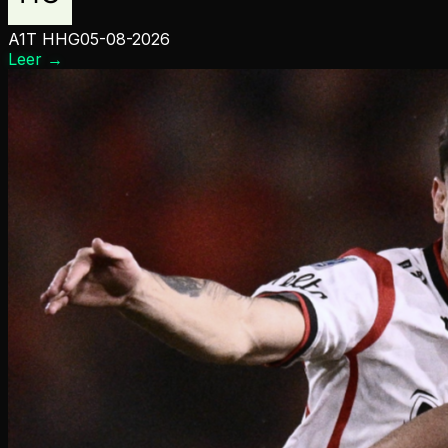
A1T HHG
05-08-2026
Leer
→