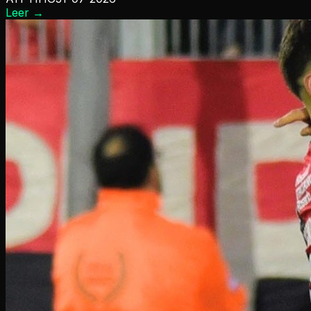
Leer
→