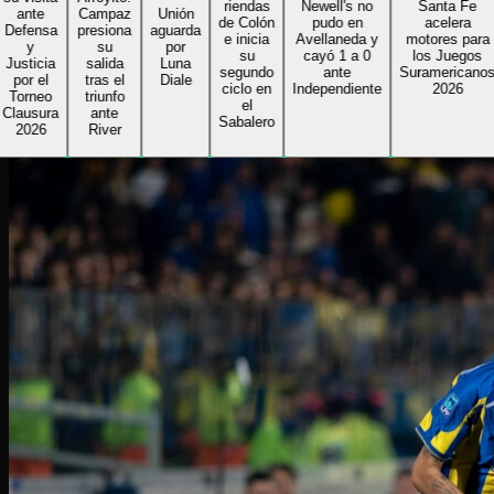
riendas
Newell's no
Santa Fe
ante
Campaz
Unión
de Colón
pudo en
acelera
fensa
presiona
aguarda
e inicia
Avellaneda y
motores para
y
su
por
su
cayó 1 a 0
los Juegos
sticia
salida
Luna
segundo
ante
Suramericanos
or el
tras el
Diale
ciclo en
Independiente
2026
orneo
triunfo
el
ausura
ante
Sabalero
026
River