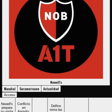
Newell's
Mundial
Suramericano
Actualidad
Acceso
well's
Conflicto
Delfino
epara
en
toma las
visita
Arroyito: