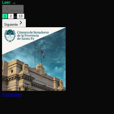
Leer
→
Anterior
...
1
2
13
Siguiente
Publicidad