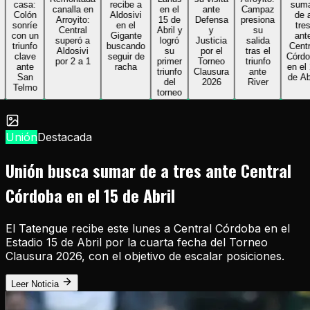
casa:
recibe a
sumar
canalla en
en el
ante
Campaz
Colón
Aldosivi
de a
Arroyito:
15 de
Defensa
presiona
sonríe
en el
tres
Central
Abril y
y
su
con un
Gigante
ante
superó a
logró
Justicia
salida
triunfo
buscando
Central
Aldosivi
su
por el
tras el
clave
seguir de
Córdoba
por 2 a 1
primer
Torneo
triunfo
ante
racha
en el 15
triunfo
Clausura
ante
San
de Abril
del
2026
River
Telmo
torneo
Unión
Destacada
Unión busca sumar de a tres ante Central
Córdoba en el 15 de Abril
El Tatengue recibe este lunes a Central Córdoba en el
Estadio 15 de Abril por la cuarta fecha del Torneo
Clausura 2026, con el objetivo de escalar posiciones.
Leer Noticia