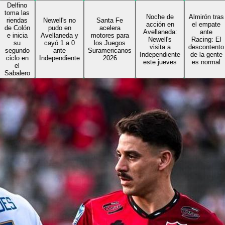
no
as
Noche de
Almirón tras
as
Newell's no
Santa Fe
acción en
el empate
ón
pudo en
acelera
Avellaneda:
ante
ia
Avellaneda y
motores para
Newell's
Racing: El
cayó 1 a 0
los Juegos
visita a
descontento
do
ante
Suramericanos
Independiente
de la gente
en
Independiente
2026
este jueves
es normal
ro