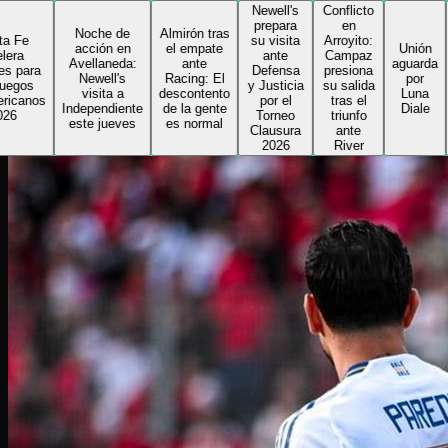
Newell's
Conflicto
Delfi
prepara
en
toma l
Noche de
Almirón tras
su visita
Arroyito:
riend
acción en
el empate
Unión
ante
Campaz
de Col
Avellaneda:
ante
aguarda
Defensa
presiona
e inic
Newell's
Racing: El
por
y Justicia
su salida
su
visita a
descontento
Luna
por el
tras el
segun
Independiente
de la gente
Diale
Torneo
triunfo
ciclo 
este jueves
es normal
Clausura
ante
el
2026
River
Sabale