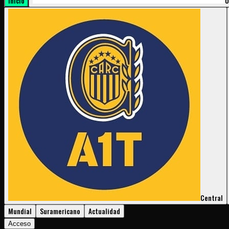
Inicio
U
Central
Mundial
Suramericano
Actualidad
Acceso