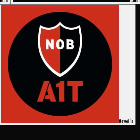
nión
Coló
Newell's