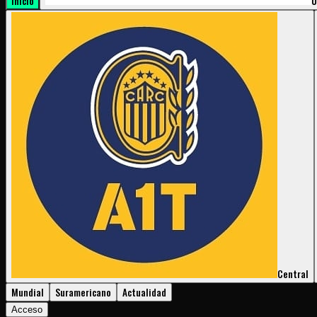
Inicio
U
Central
Mundial
Suramericano
Actualidad
Acceso