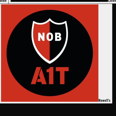
nión
Coló
Newell's