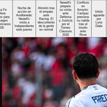
Newell's
Conflicto
Delfin
prepara
en
toma l
Noche de
Almirón tras
su visita
Arroyito:
riend
acción en
el empate
Unión
ante
Campaz
de Col
Avellaneda:
ante
aguarda
Defensa
presiona
e inic
Newell's
Racing: El
por
y Justicia
su salida
su
visita a
descontento
Luna
por el
tras el
segun
Independiente
de la gente
Diale
Torneo
triunfo
ciclo 
este jueves
es normal
Clausura
ante
el
2026
River
Sabale