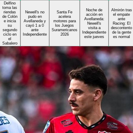
o
as
Noche de
Almirón tras
as
Newell's no
Santa Fe
acción en
el empate
ón
pudo en
acelera
Avellaneda:
ante
ia
Avellaneda y
motores para
Newell's
Racing: El
cayó 1 a 0
los Juegos
visita a
descontento
do
ante
Suramericanos
Independiente
de la gente
en
Independiente
2026
este jueves
es normal
ro