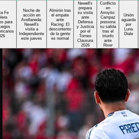
Newell's
Conflicto
Delfin
prepara
en
toma l
Noche de
Almirón tras
su visita
Arroyito:
rienda
acción en
el empate
Unión
ante
Campaz
de Col
Avellaneda:
ante
aguarda
Defensa
presiona
e inici
Newell's
Racing: El
por
y Justicia
su salida
su
visita a
descontento
Luna
por el
tras el
segun
Independiente
de la gente
Diale
Torneo
triunfo
ciclo 
este jueves
es normal
Clausura
ante
el
2026
River
Sabale