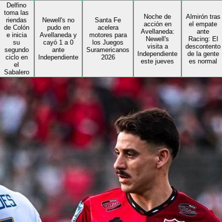
o
as
Noche de
Almirón tras
s
Newell's no
Santa Fe
acción en
el empate
ón
pudo en
acelera
Avellaneda:
ante
a
Avellaneda y
motores para
Newell's
Racing: El
cayó 1 a 0
los Juegos
visita a
descontento
do
ante
Suramericanos
Independiente
de la gente
en
Independiente
2026
este jueves
es normal
ro