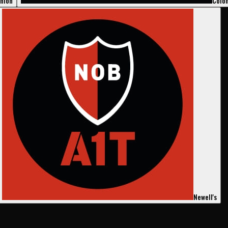
nión
Coló
Newell's