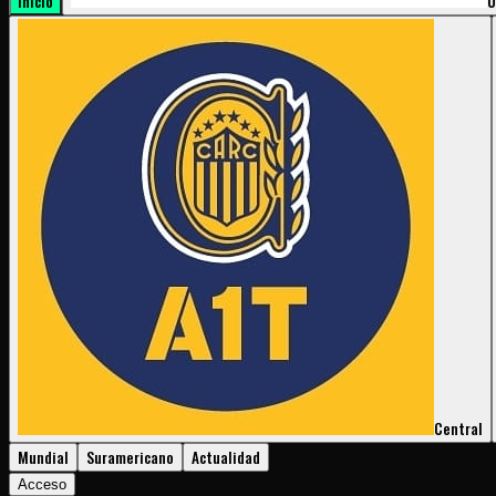
Inicio
U
Central
Mundial
Suramericano
Actualidad
Acceso